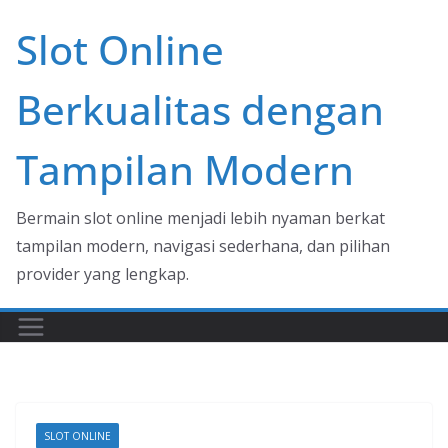
Skip
Slot Online
to
content
Berkualitas dengan
Tampilan Modern
Bermain slot online menjadi lebih nyaman berkat
tampilan modern, navigasi sederhana, dan pilihan
provider yang lengkap.
SLOT ONLINE