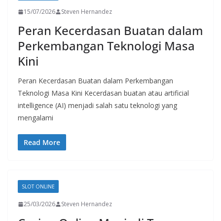
15/07/2026
Steven Hernandez
Peran Kecerdasan Buatan dalam
Perkembangan Teknologi Masa
Kini
Peran Kecerdasan Buatan dalam Perkembangan
Teknologi Masa Kini Kecerdasan buatan atau artificial
intelligence (AI) menjadi salah satu teknologi yang
mengalami
Read More
SLOT ONLINE
25/03/2026
Steven Hernandez