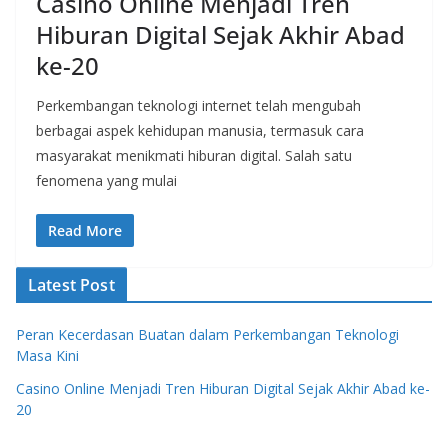
Casino Online Menjadi Tren
Hiburan Digital Sejak Akhir Abad
ke-20
Perkembangan teknologi internet telah mengubah
berbagai aspek kehidupan manusia, termasuk cara
masyarakat menikmati hiburan digital. Salah satu
fenomena yang mulai
Read More
Latest Post
Peran Kecerdasan Buatan dalam Perkembangan Teknologi
Masa Kini
Casino Online Menjadi Tren Hiburan Digital Sejak Akhir Abad ke-
20